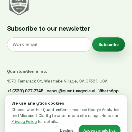
Subscribe to our newsletter
Subscribe
QuantumGenie Inc.
1979 Tamarack St, Westlake Village, CA 91361, USA
+1 (339) 927-7745
·
nancy@quantumgenie.ai
·
WhatsApp
LinkedIn
·
Privacy Policy
·
Trust Center
·
Security
·
Cookie settings
© 2026 QuantumGenie. All rights reserved.