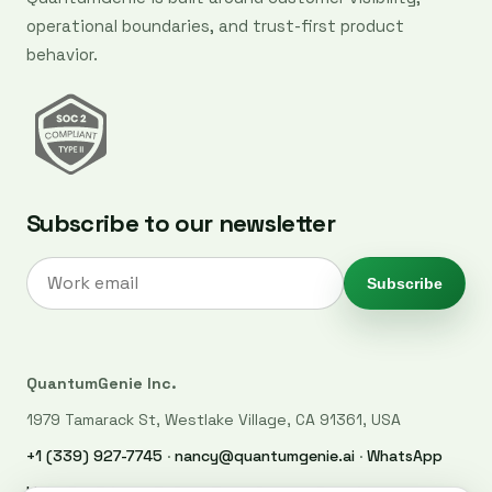
operational boundaries, and trust-first product
behavior.
Subscribe to our newsletter
Subscribe
QuantumGenie Inc.
1979 Tamarack St, Westlake Village, CA 91361, USA
+1 (339) 927-7745
·
nancy@quantumgenie.ai
·
WhatsApp
LinkedIn
·
Privacy Policy
·
Trust Center
·
Security
·