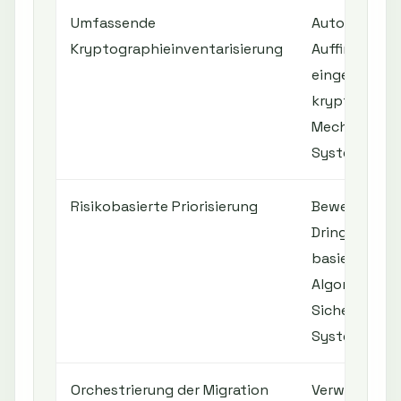
Umfassende
Automatisch
Kryptographieinventarisierung
Auffinden all
eingesetzte
kryptograph
Mechanismen 
Systemen
Risikobasierte Priorisierung
Bewertung d
Dringlichkeit
basierend au
Algorithmus-
Sicherheit u
Systemkritik
Orchestrierung der Migration
Verwaltung 