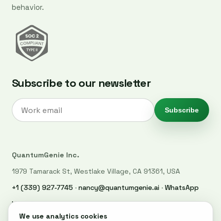
behavior.
Subscribe to our newsletter
Subscribe
QuantumGenie Inc.
1979 Tamarack St, Westlake Village, CA 91361, USA
+1 (339) 927-7745
·
nancy@quantumgenie.ai
·
WhatsApp
LinkedIn
·
Privacy Policy
·
Trust Center
·
Security
·
Cookie settings